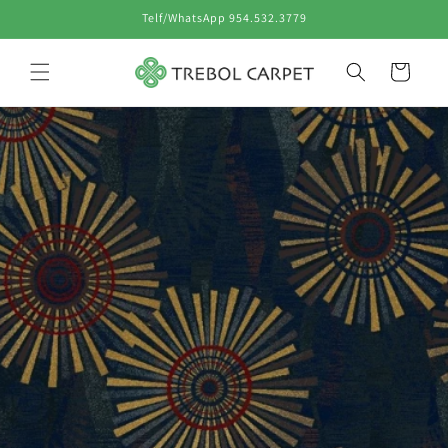
Ir
Telf/WhatsApp 954.532.3779
directamente
al contenido
Carrito